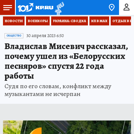
НОВОСТИ
ВОЕНКОРЫ
УКРАИНА: СВОДКА
КП В МАХ
ОТДЫХ В Р
30 апреля 2023 6:50
ОБЩЕСТВО
Владислав Мисевич рассказал,
почему ушел из «Белорусских
песняров» спустя 22 года
работы
Судя по его словам, конфликт между
музыкантами не исчерпан