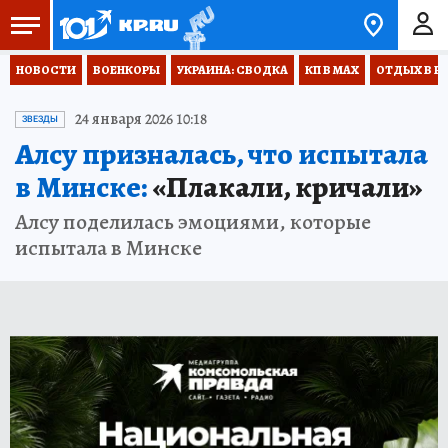
НОВОСТИ
ВОЕНКОРЫ
УКРАИНА: СВОДКА
КП В МАХ
ОТДЫХ В Р
24 января 2026 10:18
ЗВЕЗДЫ
Алсу призналась, что испытала
в Минске:
«Плакали, кричали»
Алсу поделилась эмоциями, которые
испытала в Минске