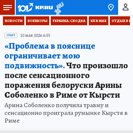
НОВОСТИ
ВОЕНКОРЫ
УКРАИНА: СВОДКА
КП В МАХ
ОТДЫХ В Р
10 мая 2026 6:55
СПОРТ
«Проблема в пояснице
ограничивает мою
подвижность».
Что произошло
после сенсационного
поражения белоруски Арины
Соболенко в Риме от Кырсти
Арина Соболенко получила травму и
сенсационно проиграла румынке Кырстя в
Риме