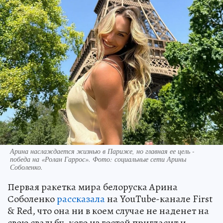
Арина наслаждается жизнью в Париже, но главная ее цель -
победа на «Ролан Гаррос». Фото: социальные сети Арины
Соболенко.
Первая ракетка мира белоруска Арина
Соболенко
рассказала
на YouTube-канале First
& Red, что она ни в коем случае не наденет на
свою свадьбу, кого из гостей пригласит и