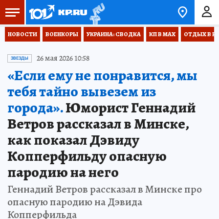
НОВОСТИ
ВОЕНКОРЫ
УКРАИНА: СВОДКА
КП В МАХ
ОТДЫХ В Р
26 мая 2026 10:58
ЗВЕЗДЫ
«Если ему не понравится, мы
тебя тайно вывезем из
города».
Юморист Геннадий
Ветров рассказал в Минске,
как показал Дэвиду
Копперфильду опасную
пародию на него
Геннадий Ветров рассказал в Минске про
опасную пародию на Дэвида
Копперфильда