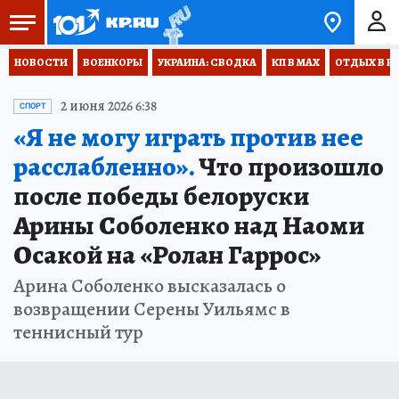
НОВОСТИ
ВОЕНКОРЫ
УКРАИНА: СВОДКА
КП В МАХ
ОТДЫХ В Р
2 июня 2026 6:38
СПОРТ
«Я не могу играть против нее
расслабленно».
Что произошло
после победы белоруски
Арины Соболенко над Наоми
Осакой на «Ролан Гаррос»
Арина Соболенко высказалась о
возвращении Серены Уильямс в
теннисный тур