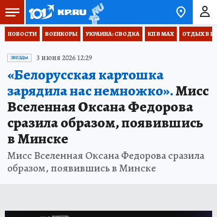
НОВОСТИ
ВОЕНКОРЫ
УКРАИНА: СВОДКА
КП В МАХ
ОТДЫХ В Р
3 июня 2026 12:29
ЗВЕЗДЫ
«Белорусская картошка
зарядила нас немножко».
Мисс
Вселенная Оксана Федорова
сразила образом, появившись
в Минске
Мисс Вселенная Оксана Федорова сразила
образом, появившись в Минске