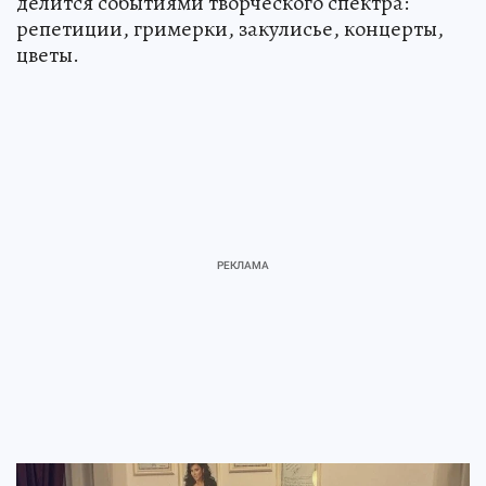
делится событиями творческого спектра:
репетиции, гримерки, закулисье, концерты,
цветы.