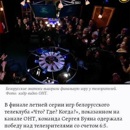
Белорусские знатоки выиграли финальную игру у телезрителей.
Фото: кадр видео ОНТ.
В финале летней серии игр белорусского
телеклуба «Что? Где? Когда?», показанном на
канале ОНТ, команда Сергея Буяна одержала
победу над телезрителями со счетом 6:5.