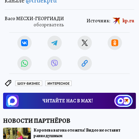
канале
@truekpru
Васо МЕСХИ-ГЕОРГИАДИ
Источник:
kp.ru
обозреватель
ШОУ-БИЗНЕС
ИНТЕРЕСНОЕ
ЧИТАЙТЕ НАС В МАХ!
Королева вагона отожгла! Видео не оставит
равнодушным