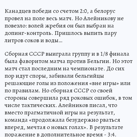
Канадцев победи со счетом 2:0, а белорус
провел на поле весь матч. Но Алейникову не
повезло: волей жребия он был выбран на
допинг-контроль. Пришлось выпить пару
литров соков и воды…
Сборная СССР выиграла группу и в 1/8 финала
была фаворитом матча против Бельгии. Но этот
матч стал последним на чемпионате. До сих
пор идут споры, забивали бельгийцы
решающие голы из положения «вне игры» или
по правилам. Но сборная СССР со своей
стороны совершила ряд роковых ошибок, в том
числе тактических. Алейников писал, что
вместо прагматичной игры на результат,
команда «продолжала безудержно рваться
вперед, мечтая о новых голах». В результате
поражение в дополнительное время - 3:4.