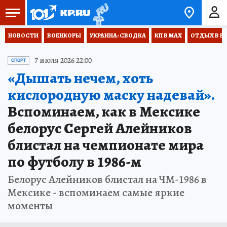
НОВОСТИ
ВОЕНКОРЫ
УКРАИНА: СВОДКА
КП В МАХ
ОТДЫХ В Р
7 июля 2026 22:00
СПОРТ
«Дышать нечем, хоть
кислородную маску надевай».
Вспоминаем, как в Мексике
белорус Сергей Алейников
блистал на чемпионате мира
по футболу в 1986-м
Белорус Алейников блистал на ЧМ-1986 в
Мексике - вспоминаем самые яркие
моменты