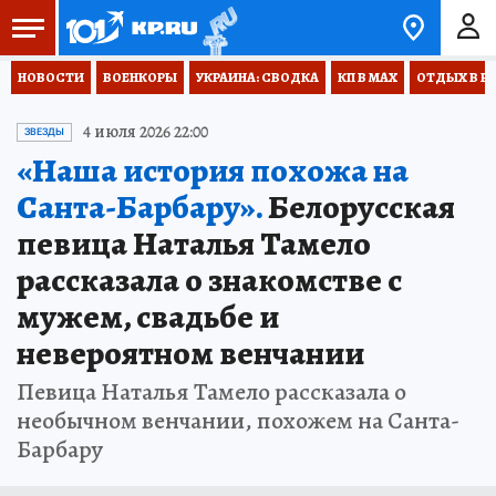
НОВОСТИ
ВОЕНКОРЫ
УКРАИНА: СВОДКА
КП В МАХ
ОТДЫХ В Р
4 июля 2026 22:00
ЗВЕЗДЫ
«Наша история похожа на
Санта-Барбару».
Белорусская
певица Наталья Тамело
рассказала о знакомстве с
мужем, свадьбе и
невероятном венчании
Певица Наталья Тамело рассказала о
необычном венчании, похожем на Санта-
Барбару