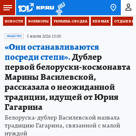
НОВОСТИ
ВОЕНКОРЫ
УКРАИНА: СВОДКА
КП В МАХ
ОТДЫХ В Р
5 июля 2026 15:00
ОБЩЕСТВО
«Они останавливаются
посреди степи».
Дублер
первой белоруски-космонавта
Марины Василевской,
рассказала о неожиданной
традиции, идущей от Юрия
Гагарина
Белоруска-дублер Василевской назвала
традицию Гагарина, связанной с малой
нуждой