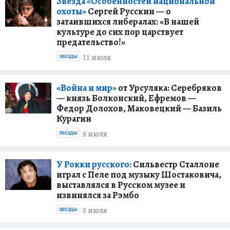
Звезда «Особенностей национальной
охоты»
Сергей Русскин — о
затаившихся либералах: «В нашей
культуре до сих пор царствует
предательство!»
11 июля
ЗВЕЗДЫ
«Война и мир»
от Урсуляка: Серебряков
— князь Болконский, Ефремов —
Федор Долохов, Маковецкий — Базиль
Курагин
8 июля
ЗВЕЗДЫ
У Рокки русского:
Сильвестр Сталлоне
играл с Пеле под музыку Шостаковича,
выставлялся в Русском музее и
извинялся за Рэмбо
5 июля
ЗВЕЗДЫ