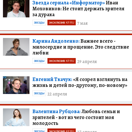
Звезда сериала «Информатор»
Иван
Моховиков: Не стоит держать зрителя
за дурака
7 мая
ЗВЕЗДЫ
ЭКСКЛЮЗИВ KP.RU
Карина Андоленко:
Важнее всего -
милосердие и прощение. Это следствие
любви
29 апреля
ЗВЕЗДЫ
ЭКСКЛЮЗИВ KP.RU
Евгений Ткачук:
«Я созрел взглянуть на
жизнь и детей по-другому, по-новому»
22 апреля
ЗВЕЗДЫ
Валентина Рубцова:
Любовь семьи и
зрителей - вот из чего состоит моя
молодость
17 апреля
ЗВЕЗДЫ
ЭКСКЛЮЗИВ KP.RU