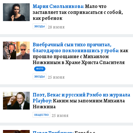
Мария Смольникова:
Мало что
заставляет так соприкасаться с собой,
как ребенок
28 июня
ЗВЕЗДЫ
Внебрачный сын тихо причитал,
благодарно поклонившись у гроба:
как
прошло прощание с Михаилом
Ножкиным в Храме Христа Спасителя
ФОТО
25 июня
ЗВЕЗДЫ
Поэт, Бекас и русский Рэмбо из журнала
Playboy:
Каким мы запомним Михаила
Ножкина
25 июня
ОБЩЕСТВО