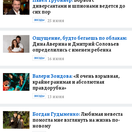
Павел Трубинер:
Борьба с
диверсантами и шпионами ведется до
сих пор
25 июня
ЗВЕЗДЫ
Ощущение, будто бегаешь по облакам:
Дина Аверина и Дмитрий Соловьев
определились с именем ребенка
16 июня
ЗВЕЗДЫ
Валери Зоидова:
«Я очень взрывная,
крайне ранимая и абсолютная
правдорубка»
13 июня
ЗВЕЗДЫ
Богдан Гудыменко:
Любимая невеста
помогла мне взглянуть на жизнь по-
новому