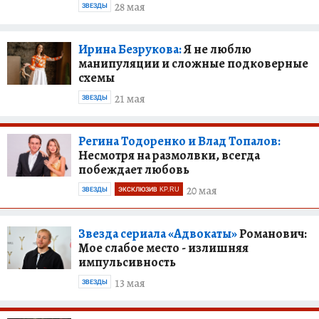
28 мая
ЗВЕЗДЫ
Ирина Безрукова:
Я не люблю
манипуляции и сложные подковерные
схемы
21 мая
ЗВЕЗДЫ
Регина Тодоренко и Влад Топалов:
Несмотря на размолвки, всегда
побеждает любовь
20 мая
ЗВЕЗДЫ
ЭКСКЛЮЗИВ KP.RU
Звезда сериала «Адвокаты»
Романович:
Мое слабое место - излишняя
импульсивность
13 мая
ЗВЕЗДЫ