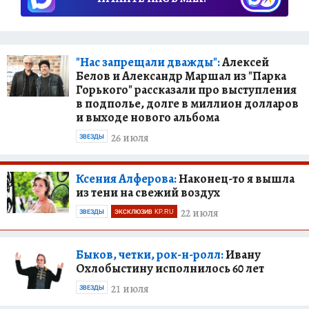
"Нас запрещали дважды":
Алексей
Белов и Александр Маршал из "Парка
Горького" рассказали про выступления
в подполье, долге в миллион долларов
и выходе нового альбома
26 июля
ЗВЕЗДЫ
Ксения Алферова:
Наконец-то я вышла
из тени на свежий воздух
22 июля
ЗВЕЗДЫ
ЭКСКЛЮЗИВ KP.RU
Быков, четки, рок-н-ролл:
Ивану
Охлобыстину исполнилось 60 лет
21 июля
ЗВЕЗДЫ