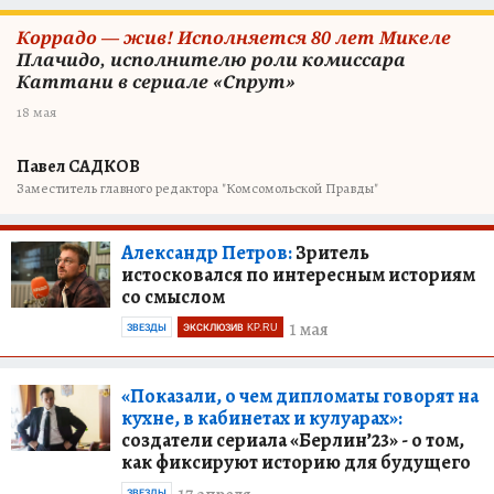
Коррадо — жив! Исполняется 80 лет Микеле
Плачидо, исполнителю роли комиссара
Каттани в сериале «Спрут»
18 мая
Павел САДКОВ
Заместитель главного редактора "Комсомольской Правды"
Александр Петров:
Зритель
истосковался по интересным историям
со смыслом
1 мая
ЗВЕЗДЫ
ЭКСКЛЮЗИВ KP.RU
«Показали, о чем дипломаты говорят на
кухне, в кабинетах и кулуарах»:
создатели сериала «Берлин’23» - о том,
как фиксируют историю для будущего
ЗВЕЗДЫ