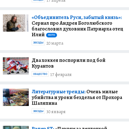
17 апреля
«Объединитель Руси, забытый князь»:
Сериал про Андрея Боголюбского
благословил духовник Патриарха отец
Илий
ФОТО
20 марта
ЗВЕЗДЫ
Два хоккея поспорили под бой
Курантов
17 февраля
ОБЩЕСТВО
Литературные тренды:
Очень милые
убийства и уроки безделья от Прохора
Шаляпина
30 января
ЗВЕЗДЫ
Рэпер ST:
«Парням за ленточкой