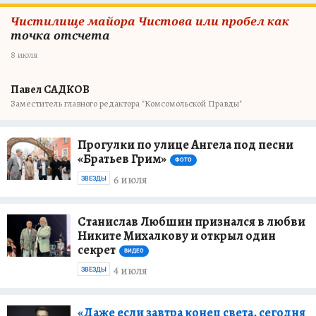
Чистилище майора Чистова или пробел как
точка отсчета
8 июля
Павел САДКОВ
Заместитель главного редактора "Комсомольской Правды"
Прогулки по улице Ангела под песни
«Братьев Грим»
ФОТО
6 июля
ЗВЕЗДЫ
Станислав Любшин признался в любви
Никите Михалкову и открыл один
секрет
ВИДЕО
4 июля
ЗВЕЗДЫ
«Даже если завтра конец света, сегодня