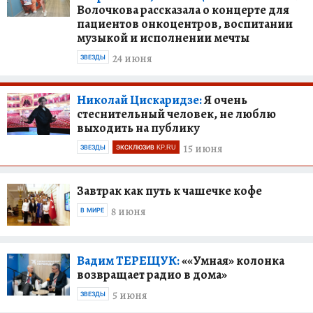
Волочкова рассказала о концерте для
пациентов онкоцентров, воспитании
музыкой и исполнении мечты
24 июня
ЗВЕЗДЫ
Николай Цискаридзе:
Я очень
стеснительный человек, не люблю
выходить на публику
15 июня
ЗВЕЗДЫ
ЭКСКЛЮЗИВ KP.RU
Завтрак как путь к чашечке кофе
8 июня
В МИРЕ
Вадим ТЕРЕЩУК:
««Умная» колонка
возвращает радио в дома»
5 июня
ЗВЕЗДЫ