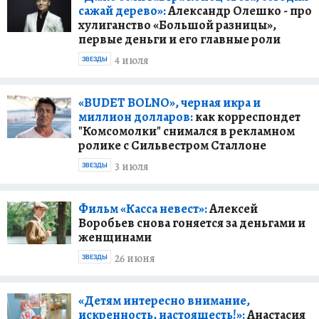
сажай дерево»:
Александр Олешко - про
хулиганство «Большой разницы»,
первые деньги и его главные роли
4 июля
ЗВЕЗДЫ
«BUDET BOLNO», черная икра и
миллион долларов:
как корреспондет
"Комсомолки" снимался в рекламном
ролике с Сильвестром Сталлоне
3 июля
ЗВЕЗДЫ
Фильм «Касса невест»:
Алексей
Воробьев снова гоняется за деньгами и
женщинами
26 июня
ЗВЕЗДЫ
«Детям интересно внимание,
искренность, настоящесть!»:
Анастасия