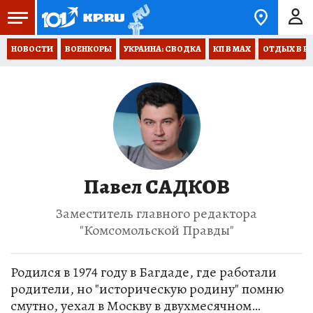
НОВОСТИ
ВОЕНКОРЫ
УКРАИНА: СВОДКА
КП В МАХ
ОТДЫХ В Р
Павел САДКОВ
Заместитель главного редактора
"Комсомольской Правды"
Родился в 1974 году в Багдаде, где работали
родители, но "историческую родину" помню
смутно, уехал в Москву в двухмесячном