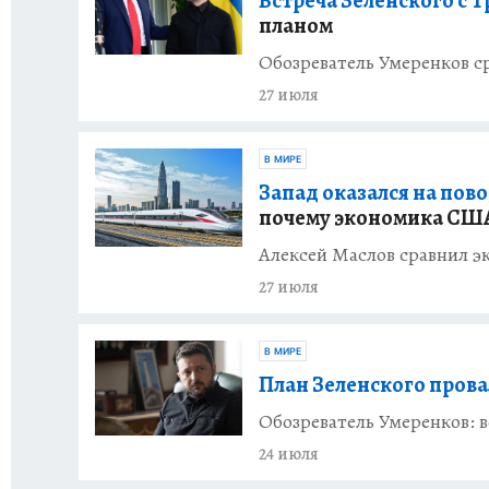
Встреча Зеленского с Т
планом
Обозреватель Умеренков с
27 июля
В МИРЕ
Запад оказался на пово
почему экономика США
Алексей Маслов сравнил 
27 июля
В МИРЕ
План Зеленского прова
Обозреватель Умеренков: в
24 июля