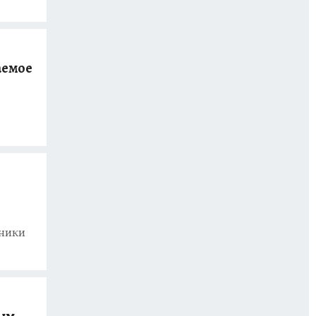
аемое
дники