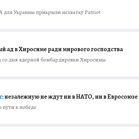
 для Украины прикрыли нехватку Patriot
й ад в Хиросиме ради мирового господства
год со дня ядерной бомбардировки Хиросимы
с:
незалежную не ждут ни в НАТО, ни в Евросоюзе
о пути к победе