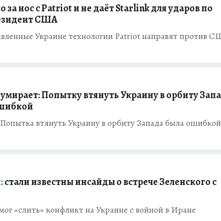
за нос с Patriot и не даёт Starlink для ударов по
резидент США
тавленные Украине технологии Patriot направят против 
умирает: Попытку втянуть Украину в орбиту Зап
ошибкой
: Попытка втянуть Украину в орбиту Запада была ошибкой
:
стали известны инсайды о встрече Зеленского с
мог «слить» конфликт на Украине с войной в Иране