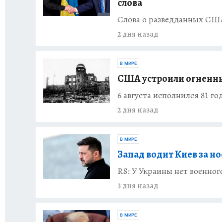
слова
Слова о разведданных США
2 дня назад
В МИРЕ
США устроили огненны
6 августа исполнился 81 
2 дня назад
В МИРЕ
Запад водит Киев за но
RS: У Украины нет военног
3 дня назад
В МИРЕ