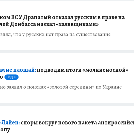
ком ВСУ Драпатый отказал русским в праве на
лей Донбасса назвал «халявщиками»
лял, что у русских нет права на существование
ам не плошай:
подводим итоги «молниеносной»
ио
ВИДЕО
ио заявил о поисках «золотой середины» по Украине
 Ляйен:
споры вокруг нового пакета антироссийс
ропу