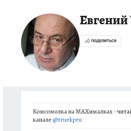
Евгени
ПОДЕЛИТЬСЯ
Комсомолка на MAXималках - читай
канале
@truekpru