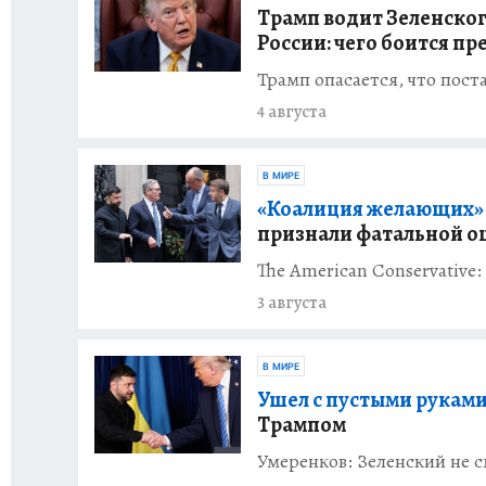
Трамп водит Зеленского 
России: чего боится п
Трамп опасается, что пос
4 августа
В МИРЕ
«Коалиция желающих»
признали фатальной 
The American Conservative
3 августа
В МИРЕ
Ушел с пустыми руками
Трампом
Умеренков: Зеленский не с