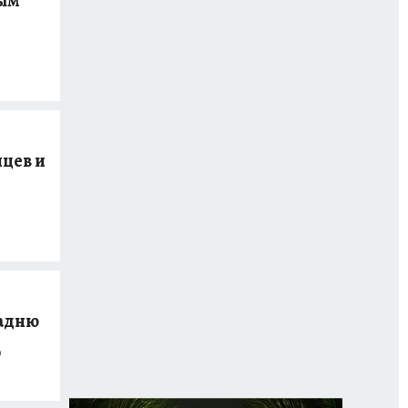
рым
цев и
падню
о