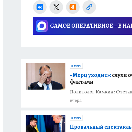
САМОЕ ОПЕРАТИВНОЕ – В Н
В МИРЕ
«Мерц уходит»:
слухи о
фактами
Политолог Камкин: Отстав
вчера
В МИРЕ
Провальный спектакль 