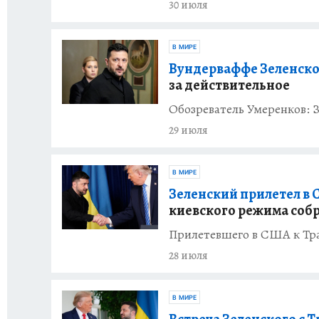
30 июля
В МИРЕ
Вундерваффе Зеленско
за действительное
Обозреватель Умеренков: 
29 июля
В МИРЕ
Зеленский прилетел в 
киевского режима соб
Прилетевшего в США к Тра
28 июля
В МИРЕ