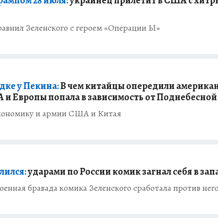
рампом 28 июля:
украинец прилетит в США с хит
равнил Зеленского с героем «Операции Ы»
дке у Пекина:
В чем китайцы опередили американ
 и Европы попала в зависимость от Поднебесной
экономику и армии США и Китая
лился:
ударами по России комик загнал себя в за
оенная бравада комика Зеленского сработала против нег