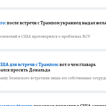
го:
после встречи с Трампом украинец выдал жел
Зеленский в США проговорился о проблемах ВСУ
США для встречи с Трампом:
вот о чем главарь
рался просить Дональда
мпу Зеленского встретили лишь его собственные сотру