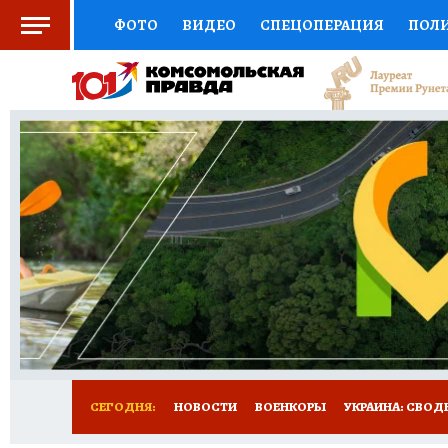
ФОТО
ВИДЕО
СПЕЦОПЕРАЦИЯ
ПОЛ
СОЦПОДДЕРЖКА
НАУКА
СПОРТ
КО
ОТКРЫВАЕМ МИР
СЕМЬЯ
ЖЕНСКИЕ СЕ
СЕРИАЛЫ
СПЕЦПРОЕКТЫ
ДЕФИЦИТ Ж
КОНКУРСЫ
ГИД ПОТРЕБИТЕЛЯ
ВСЕ О 
СЕГОДНЯ:
НОВОСТИ
ВОЕНКОРЫ
УКРАИНА: СВОД