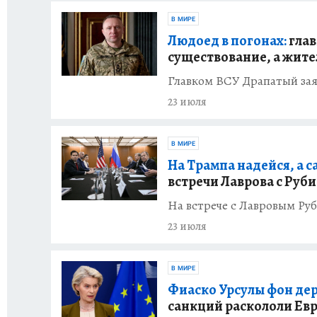
В МИРЕ
Людоед в погонах:
глав
существование, а жите
Главком ВСУ Драпатый заяв
23 июля
В МИРЕ
На Трампа надейся, а с
встречи Лаврова с Руб
На встрече с Лавровым Руб
23 июля
В МИРЕ
Фиаско Урсулы фон дер
санкций раскололи Ев