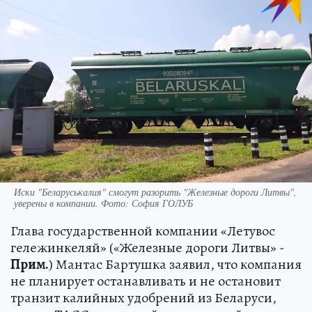
Иски "Беларуськалия" смогут разорить "Железные дороги Литвы",
уверены в компании. Фото: София ГОЛУБ
Глава государственной компании «Летувос
гележинкеляй» («Железные дороги Литвы» -
Прим.
) Мантас Бартушка заявил, что компания
не планирует останавливать и не остановит
транзит калийных удобрений из Беларуси,