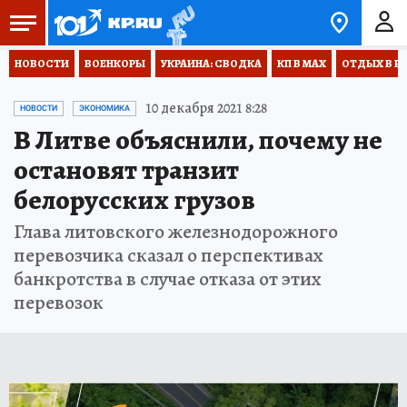
НОВОСТИ
ВОЕНКОРЫ
УКРАИНА: СВОДКА
КП В МАХ
ОТДЫХ В Р
10 декабря 2021 8:28
НОВОСТИ
ЭКОНОМИКА
В Литве объяснили, почему не
остановят транзит
белорусских грузов
Глава литовского железнодорожного
перевозчика сказал о перспективах
банкротства в случае отказа от этих
перевозок