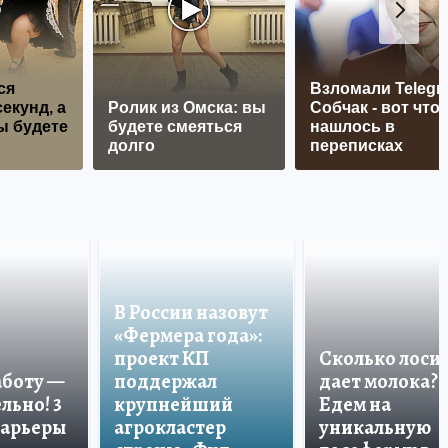
ся
Взломали Telegr
екунд, а
Ролик из Омска: вы
Собчак - вот что
ы будете
будете смеяться
нашлось в
долго
переписках
В России назовут
«Фермера года»:
проект КП
Сколько лоси
аботу —
поддержал
дает молока?
льно! 3
крупнейший
Едем на
карьеры
агрокластер
уникальную