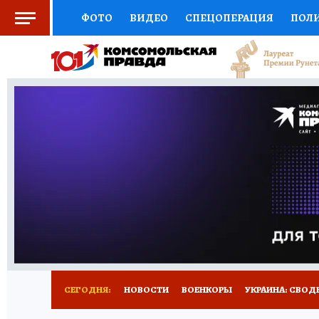
ФОТО
ВИДЕО
СПЕЦОПЕРАЦИЯ
ПОЛ
СОЦПОДДЕРЖКА
НАУКА
СПОРТ
КО
ОТКРЫВАЕМ МИР
СЕМЬЯ
ЖЕНСКИЕ СЕ
СЕРИАЛЫ
СПЕЦПРОЕКТЫ
ДЕФИЦИТ Ж
КОНКУРСЫ
ГИД ПОТРЕБИТЕЛЯ
ВСЕ О 
СЕГОДНЯ:
НОВОСТИ
ВОЕНКОРЫ
УКРАИНА: СВОД