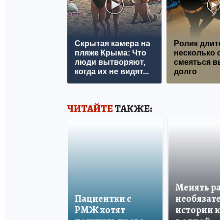
Скрытая камера на
Ролик длит
пляже Крыма: Что
несколько с
люди вытворяют,
смеяться в
когда их не видят...
долго
ЧИТАЙТЕ
ТАКЖЕ:
Менять р
Пациентки с
необязате
РМЖ хотят
истории 