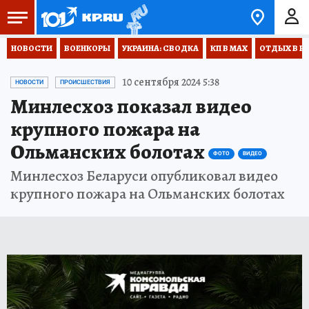
НОВОСТИ
ВОЕНКОРЫ
УКРАИНА: СВОДКА
КП В МАХ
ОТДЫХ В Р
10 сентября 2024 5:38
НОВОСТИ
ПРОИСШЕСТВИЯ
Минлесхоз показал видео
крупного пожара на
Ольманских болотах
ФОТО
ВИДЕО
Минлесхоз Беларуси опубликовал видео
крупного пожара на Ольманских болотах