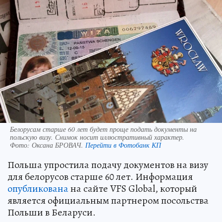
Белорусам старше 60 лет будет проще подать документы на
польскую визу. Снимок носит иллюстративный характер.
Фото:
Оксана БРОВАЧ.
Перейти в Фотобанк КП
Польша упростила подачу документов на визу
для белорусов старше 60 лет. Информация
опубликована
на сайте VFS Global, который
является официальным партнером посольства
Польши в Беларуси.