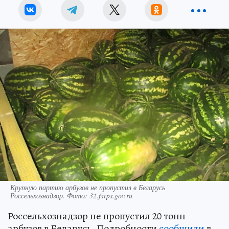
Крупную партию арбузов не пропустил в Беларусь
Россельхознадзор. Фото: 32.fsvps.gov.ru
Россельхознадзор не пропустил 20 тонн
арбузов в Беларусь. Подробности
сообщили
в