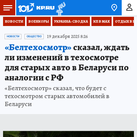
НОВОСТИ
ВОЕНКОРЫ
УКРАИНА: СВОДКА
КП В МАХ
ОТДЫХ В Р
19 декабря 2025 8:26
НОВОСТИ
ОБЩЕСТВО
«Белтехосмотр»
сказал, ждать
ли изменений в техосмотре
для старых авто в Беларуси по
аналогии с РФ
«Белтехосмотр» сказал, что будет с
техосмотром старых автомобилей в
Беларуси