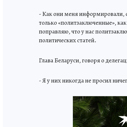
- Как они меня информировали, 
только «политзаключенные», как 
поправляю, что у нас политзаклю
политических статей.
Глава Беларуси, говоря о делега
- Я у них никогда не просил нич