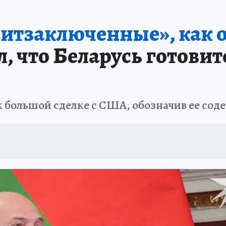
литзаключенные», как о
, что Беларусь готовит
к большой сделке с США, обозначив ее со