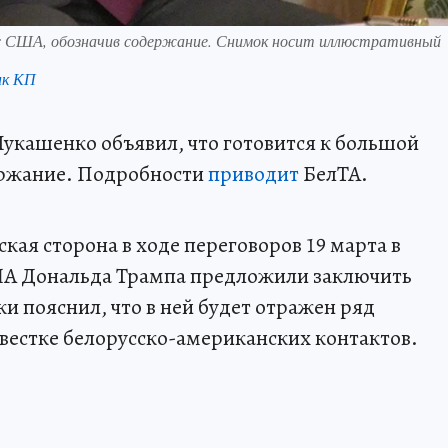
е с США, обозначив содержание. Снимок носит иллюстративный
нк КП
укашенко объявил, что готовится к большой
держание. Подробности
приводит
БелТА.
ая сторона в ходе переговоров 19 марта в
ША Дональда Трампа предложили заключить
и пояснил, что в ней будет отражен ряд
овестке белорусско-американских контактов.