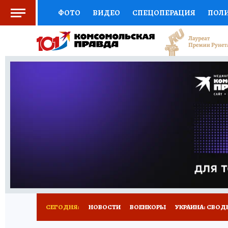
ФОТО
ВИДЕО
СПЕЦОПЕРАЦИЯ
ПОЛ
СОЦПОДДЕРЖКА
НАУКА
СПОРТ
КО
ОТКРЫВАЕМ МИР
СЕМЬЯ
ЖЕНСКИЕ СЕ
СЕРИАЛЫ
СПЕЦПРОЕКТЫ
ДЕФИЦИТ Ж
КОНКУРСЫ
ГИД ПОТРЕБИТЕЛЯ
ВСЕ О 
СЕГОДНЯ:
НОВОСТИ
ВОЕНКОРЫ
УКРАИНА: СВОД