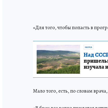
«Для того, чтобы попасть в прог
НАУКА
Над СССР
пришельце
изучала 
Мало того, есть, по словам врач
«В брак все равно придется вступ