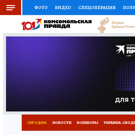
ФОТО
ВИДЕО
СПЕЦОПЕРАЦИЯ
ПОЛ
СОЦПОДДЕРЖКА
НАУКА
СПОРТ
КО
ОТКРЫВАЕМ МИР
СЕМЬЯ
ЖЕНСКИЕ СЕ
СЕРИАЛЫ
СПЕЦПРОЕКТЫ
ДЕФИЦИТ Ж
КОНКУРСЫ
ГИД ПОТРЕБИТЕЛЯ
ВСЕ О 
СЕГОДНЯ:
НОВОСТИ
ВОЕНКОРЫ
УКРАИНА: СВОД