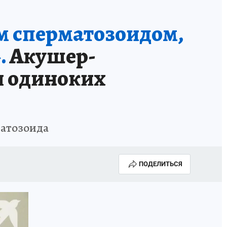
м сперматозоидом,
.
Акушер-
я одиноких
матозоида
ПОДЕЛИТЬСЯ