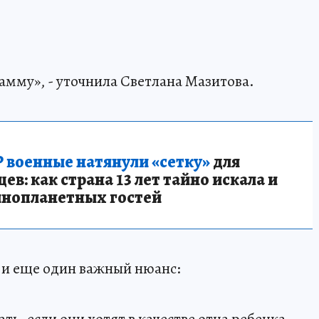
рамму», - уточнила Светлана Мазитова.
 военные натянули «сетку»
для
в: как страна 13 лет тайно искала и
инопланетных гостей
а, и еще один важный нюанс:
ать, если они хотят в качестве отца ребенка