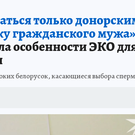
аться только донорски
уку гражданского мужа»
ла особенности ЭКО дл
и
ноких белорусок, касающиеся выбора спер