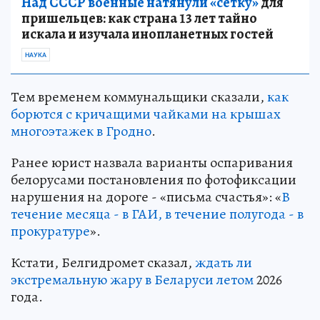
Над СССР военные натянули «сетку»
для
пришельцев: как страна 13 лет тайно
искала и изучала инопланетных гостей
НАУКА
Тем временем коммунальщики сказали,
как
борются с кричащими чайками на крышах
многоэтажек в Гродно
.
Ранее юрист назвала варианты оспаривания
белорусами постановления по фотофиксации
нарушения на дороге - «письма счастья»: «
В
течение месяца - в ГАИ, в течение полугода - в
прокуратуре
».
Кстати, Белгидромет сказал,
ждать ли
экстремальную жару в Беларуси летом
2026
года.