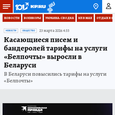
НОВОСТИ
ВОЕНКОРЫ
УКРАИНА: СВОДКА
КП В МАХ
ОТДЫХ В Р
23 марта 2026 4:33
НОВОСТИ
ОБЩЕСТВО
Касающиеся писем и
бандеролей тарифы на услуги
«Белпочты» выросли в
Беларуси
В Беларуси повысились тарифы на услуги
«Белпочты»