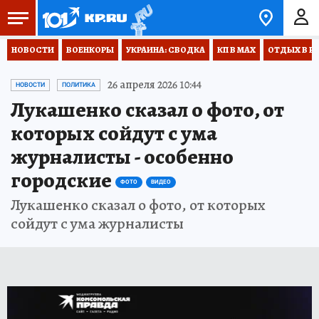
НОВОСТИ
ВОЕНКОРЫ
УКРАИНА: СВОДКА
КП В МАХ
ОТДЫХ В Р
26 апреля 2026 10:44
НОВОСТИ
ПОЛИТИКА
Лукашенко сказал о фото, от
которых сойдут с ума
журналисты - особенно
городские
ФОТО
ВИДЕО
Лукашенко сказал о фото, от которых
сойдут с ума журналисты