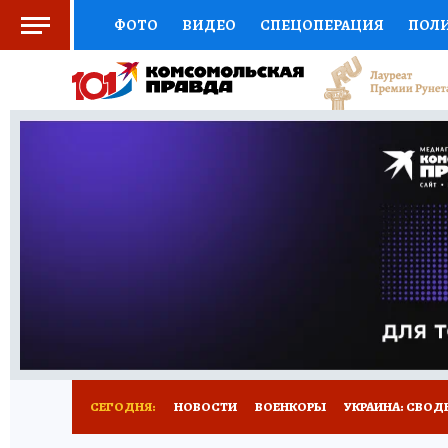
ФОТО
ВИДЕО
СПЕЦОПЕРАЦИЯ
ПОЛ
СОЦПОДДЕРЖКА
НАУКА
СПОРТ
КО
ОТКРЫВАЕМ МИР
СЕМЬЯ
ЖЕНСКИЕ СЕ
СЕРИАЛЫ
СПЕЦПРОЕКТЫ
ДЕФИЦИТ Ж
КОНКУРСЫ
ГИД ПОТРЕБИТЕЛЯ
ВСЕ О 
СЕГОДНЯ:
НОВОСТИ
ВОЕНКОРЫ
УКРАИНА: СВОД