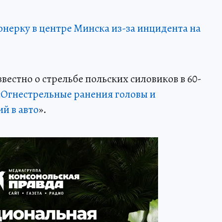
онерку в центре Минска из-за инцидента на
вестно о стрельбе польских силовиков в 60-
«
Огнестрельные ранения головы и
ий в авто
».