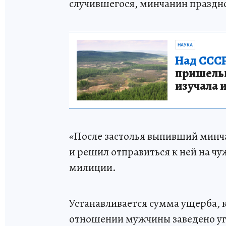
случившегося, минчанин праздно
НАУКА
Над СССР
пришельце
изучала 
«После застолья выпивший минча
и решил отправиться к ней на чу
милиции.
Устанавливается сумма ущерба, 
отношении мужчины заведено уго