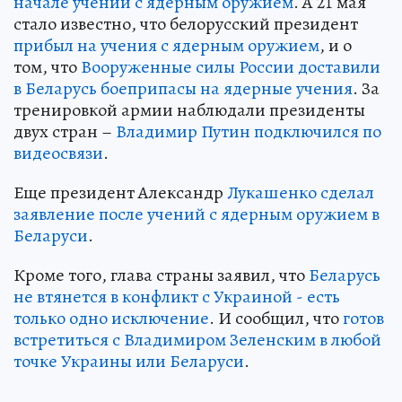
начале учений с ядерным оружием
. А 21 мая
стало известно, что белорусский президент
прибыл на учения с ядерным оружием
, и о
том, что
Вооруженные силы России доставили
в Беларусь боеприпасы на ядерные учения
. За
тренировкой армии наблюдали президенты
двух стран –
Владимир Путин подключился по
видеосвязи
.
Еще президент Александр
Лукашенко сделал
заявление после учений с ядерным оружием в
Беларуси
.
Кроме того, глава страны заявил, что
Беларусь
не втянется в конфликт с Украиной - есть
только одно исключение
. И сообщил, что
готов
встретиться с Владимиром Зеленским в любой
точке Украины или Беларуси
.