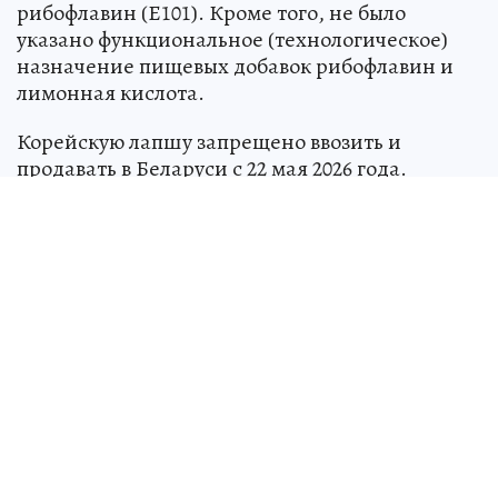
рибофлавин (Е101). Кроме того, не было
указано функциональное (технологическое)
назначение пищевых добавок рибофлавин и
лимонная кислота.
Корейскую лапшу запрещено ввозить и
продавать в Беларуси с 22 мая 2026 года.
Ранее
грузинский коньяк запретили в
Беларуси
, потому что он оказался не коньяком.
Тем временем
белорус обворовал женщину
ради романтики
- вот что было дальше.