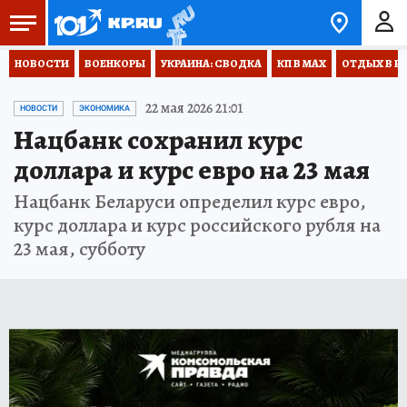
НОВОСТИ
ВОЕНКОРЫ
УКРАИНА: СВОДКА
КП В МАХ
ОТДЫХ В Р
22 мая 2026 21:01
НОВОСТИ
ЭКОНОМИКА
Нацбанк сохранил курс
доллара и курс евро на 23 мая
Нацбанк Беларуси определил курс евро,
курс доллара и курс российского рубля на
23 мая, субботу