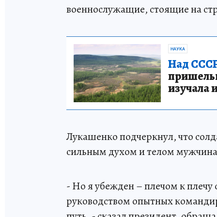
военнослужащие, стоящие на стр
НАУКА
Над СССР
пришельце
изучала 
Лукашенко подчеркнул, что солда
сильным духом и телом мужчин
- Но я убежден – плечом к плеч
руководством опытных командир
путь, - сказал президент, обра