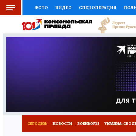
ФОТО
ВИДЕО
СПЕЦОПЕРАЦИЯ
ПОЛ
СОЦПОДДЕРЖКА
НАУКА
СПОРТ
КО
ОТКРЫВАЕМ МИР
СЕМЬЯ
ЖЕНСКИЕ СЕ
СЕРИАЛЫ
СПЕЦПРОЕКТЫ
ДЕФИЦИТ Ж
КОНКУРСЫ
ГИД ПОТРЕБИТЕЛЯ
ВСЕ О 
СЕГОДНЯ:
НОВОСТИ
ВОЕНКОРЫ
УКРАИНА: СВОД