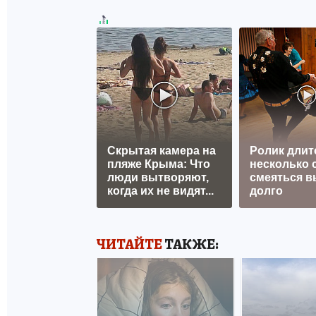
Скрытая камера на
Ролик длит
пляже Крыма: Что
несколько с
люди вытворяют,
смеяться в
когда их не видят...
долго
ЧИТАЙТЕ
ТАКЖЕ: