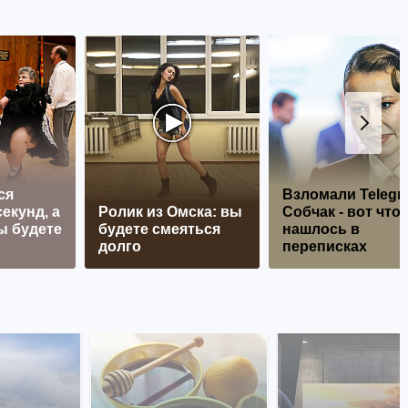
ся
Взломали Telegr
екунд, а
Ролик из Омска: вы
Собчак - вот что
ы будете
будете смеяться
нашлось в
долго
переписках