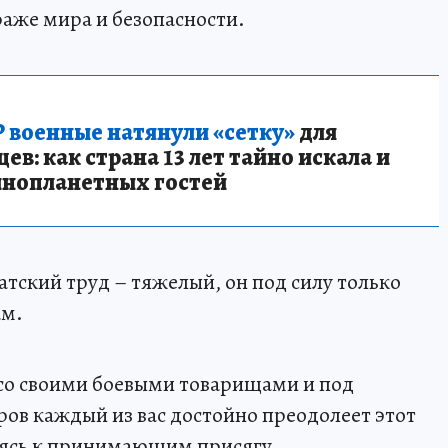
аже мира и безопасности.
 военные натянули «сетку»
для
в: как страна 13 лет тайно искала и
инопланетных гостей
тский труд – тяжелый, он под силу только
ам.
у со своими боевыми товарищами и под
ов каждый из вас достойно преодолеет этот
щаясь к принимающим присягу.