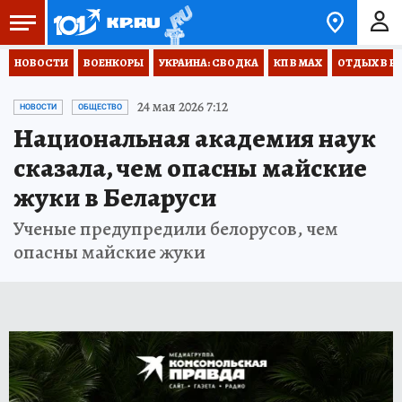
НОВОСТИ
ВОЕНКОРЫ
УКРАИНА: СВОДКА
КП В МАХ
ОТДЫХ В Р
24 мая 2026 7:12
НОВОСТИ
ОБЩЕСТВО
Национальная академия наук
сказала, чем опасны майские
жуки в Беларуси
Ученые предупредили белорусов, чем
опасны майские жуки