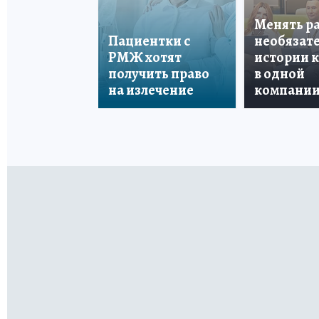
Менять р
Пациентки с
необязате
РМЖ хотят
истории 
получить право
в одной
на излечение
компани