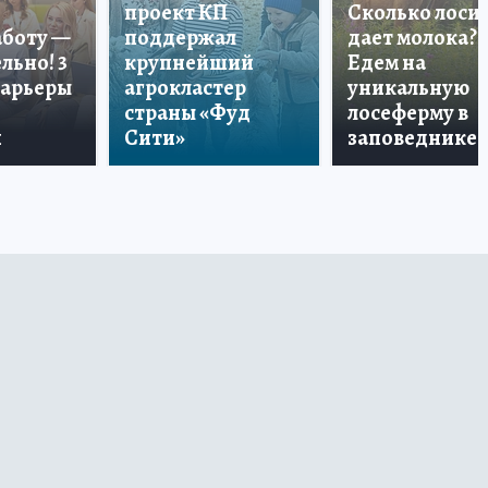
проект КП
Сколько лоси
аботу —
поддержал
дает молока?
льно! 3
крупнейший
Едем на
карьеры
агрокластер
уникальную
страны «Фуд
лосеферму в
и
Сити»
заповеднике!