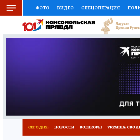
ФОТО
ВИДЕО
СПЕЦОПЕРАЦИЯ
ПОЛ
СОЦПОДДЕРЖКА
НАУКА
СПОРТ
КО
ОТКРЫВАЕМ МИР
СЕМЬЯ
ЖЕНСКИЕ СЕ
СЕРИАЛЫ
СПЕЦПРОЕКТЫ
ДЕФИЦИТ Ж
КОНКУРСЫ
ГИД ПОТРЕБИТЕЛЯ
ВСЕ О 
СЕГОДНЯ:
НОВОСТИ
ВОЕНКОРЫ
УКРАИНА: СВОД