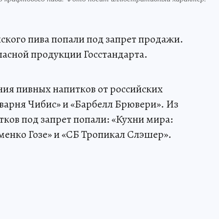
йского пива попали под запрет продажи.
пасной продукции Госстандарта.
ния пивных напитков от российских
варня Чибис» и «Барбелл Брювери». Из
ков под запрет попали: «Кухни мира:
менко Гозе» и «СБ Тропикал Слэшер».