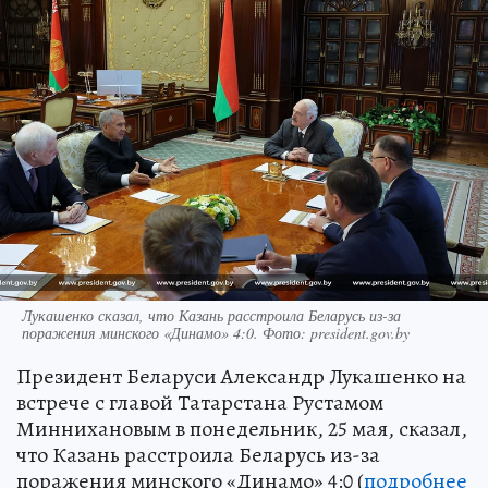
Лукашенко сказал, что Казань расстроила Беларусь из-за
поражения минского «Динамо» 4:0. Фото: president.gov.by
Президент Беларуси Александр Лукашенко на
встрече с главой Татарстана Рустамом
Миннихановым в понедельник, 25 мая, сказал,
что Казань расстроила Беларусь из-за
поражения минского «Динамо» 4:0 (
подробнее