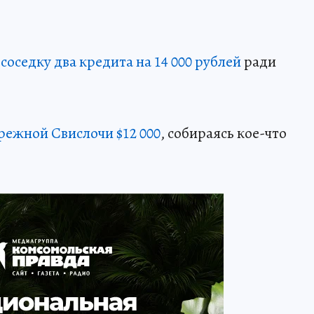
оседку два кредита на 14 000 рублей
ради
режной Свислочи $12 000
, собираясь кое-что