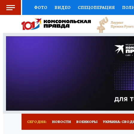
ФОТО
ВИДЕО
СПЕЦОПЕРАЦИЯ
ПОЛ
СОЦПОДДЕРЖКА
НАУКА
СПОРТ
КО
ОТКРЫВАЕМ МИР
СЕМЬЯ
ЖЕНСКИЕ СЕ
СЕРИАЛЫ
СПЕЦПРОЕКТЫ
ДЕФИЦИТ Ж
КОНКУРСЫ
ГИД ПОТРЕБИТЕЛЯ
ВСЕ О 
СЕГОДНЯ:
НОВОСТИ
ВОЕНКОРЫ
УКРАИНА: СВОД