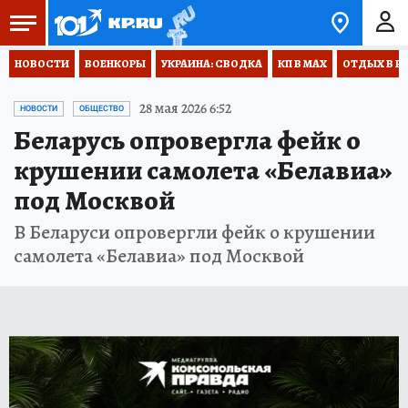
НОВОСТИ
ВОЕНКОРЫ
УКРАИНА: СВОДКА
КП В МАХ
ОТДЫХ В Р
28 мая 2026 6:52
НОВОСТИ
ОБЩЕСТВО
Беларусь опровергла фейк о
крушении самолета «Белавиа»
под Москвой
В Беларуси опровергли фейк о крушении
самолета «Белавиа» под Москвой