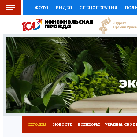
ФОТО
ВИДЕО
СПЕЦОПЕРАЦИЯ
ПОЛ
СОЦПОДДЕРЖКА
НАУКА
СПОРТ
КО
ОТКРЫВАЕМ МИР
СЕМЬЯ
ЖЕНСКИЕ СЕ
СЕРИАЛЫ
СПЕЦПРОЕКТЫ
ДЕФИЦИТ Ж
КОНКУРСЫ
ГИД ПОТРЕБИТЕЛЯ
ВСЕ О 
СЕГОДНЯ:
НОВОСТИ
ВОЕНКОРЫ
УКРАИНА: СВОД