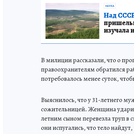
НАУКА
Над СССР
пришельце
изучала 
В милиции рассказали, что о про
правоохранителям обратился р
потребовалось менее суток, чтоб
Выяснилось, что у 31-летнего му
сожительницей. Женщина ударил
летним сыном перевезла труп в с
они испугались, что тело найдут