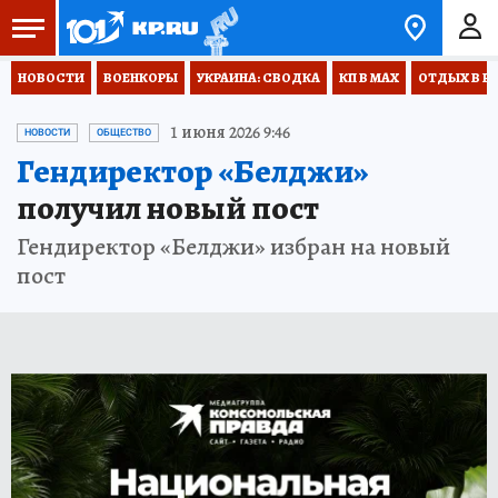
НОВОСТИ
ВОЕНКОРЫ
УКРАИНА: СВОДКА
КП В МАХ
ОТДЫХ В Р
1 июня 2026 9:46
НОВОСТИ
ОБЩЕСТВО
Гендиректор «Белджи»
получил новый пост
Гендиректор «Белджи» избран на новый
пост