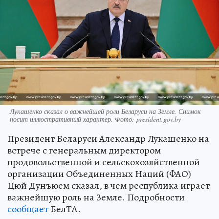
Лукашенко сказал о важнейшей роли Беларуси на Земле. Снимок
носит иллюстративный характер. Фото: president.gov.by
Президент Беларуси Александр Лукашенко на
встрече с генеральным директором
продовольственной и сельскохозяйственной
организации Объединенных Наций (ФАО)
Цюй Дунъюем сказал, в чем республика играет
важнейшую роль на Земле. Подробности
сообщает
БелТА.