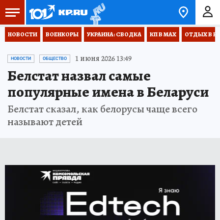
НОВОСТИ
ВОЕНКОРЫ
УКРАИНА: СВОДКА
КП В МАХ
ОТДЫХ В Р
1 июня 2026 13:49
НОВОСТИ
ОБЩЕСТВО
Белстат назвал самые
популярные имена в Беларуси
Белстат сказал, как белорусы чаще всего
называют детей