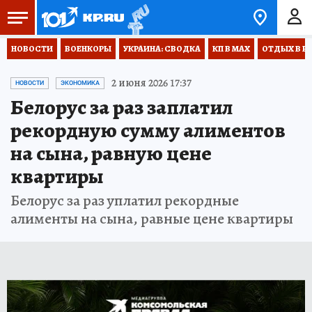
НОВОСТИ
ВОЕНКОРЫ
УКРАИНА: СВОДКА
КП В МАХ
ОТДЫХ В Р
2 июня 2026 17:37
НОВОСТИ
ЭКОНОМИКА
Белорус за раз заплатил
рекордную сумму алиментов
на сына, равную цене
квартиры
Белорус за раз уплатил рекордные
алименты на сына, равные цене квартиры