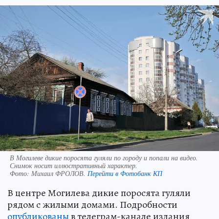
В Могилеве дикие поросята гуляли по городу и попали на видео.
Снимок носит иллюстративный характер.
Фото:
Михаил ФРОЛОВ.
Перейти в Фотобанк КП
В центре Могилева дикие поросята гуляли
рядом с жилыми домами. Подробности
опубликованы
в телеграм-канале издания