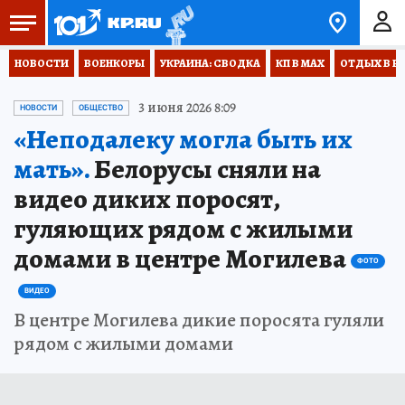
НОВОСТИ
ВОЕНКОРЫ
УКРАИНА: СВОДКА
КП В МАХ
ОТДЫХ В Р
3 июня 2026 8:09
НОВОСТИ
ОБЩЕСТВО
«Неподалеку могла быть их
мать».
Белорусы сняли на
видео диких поросят,
гуляющих рядом с жилыми
домами в центре Могилева
ФОТО
ВИДЕО
В центре Могилева дикие поросята гуляли
рядом с жилыми домами