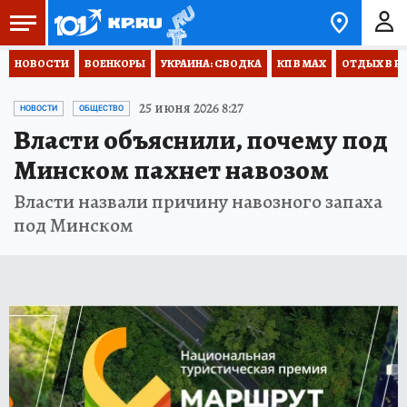
НОВОСТИ
ВОЕНКОРЫ
УКРАИНА: СВОДКА
КП В МАХ
ОТДЫХ В Р
25 июня 2026 8:27
НОВОСТИ
ОБЩЕСТВО
Власти объяснили, почему под
Минском пахнет навозом
Власти назвали причину навозного запаха
под Минском