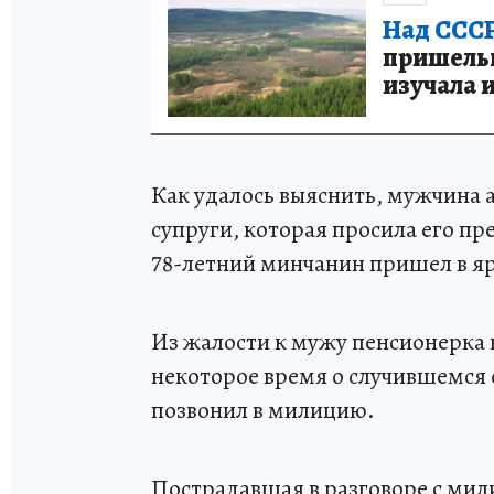
Над СССР
пришельце
изучала 
Как удалось выяснить, мужчина 
супруги, которая просила его пр
78-летний минчанин пришел в яр
Из жалости к мужу пенсионерка 
некоторое время о случившемся 
позвонил в милицию.
Пострадавшая в разговоре с мил