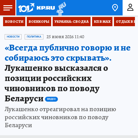
НОВОСТИ
ВОЕНКОРЫ
УКРАИНА: СВОДКА
КП В МАХ
ОТДЫХ В Р
25 июня 2026 11:40
НОВОСТИ
ПОЛИТИКА
«Всегда публично говорю и не
собираюсь это скрывать».
Лукашенко высказался о
позиции российских
чиновников по поводу
Беларуси
ВИДЕО
Лукашенко отреагировал на позицию
российских чиновников по поводу
Беларуси