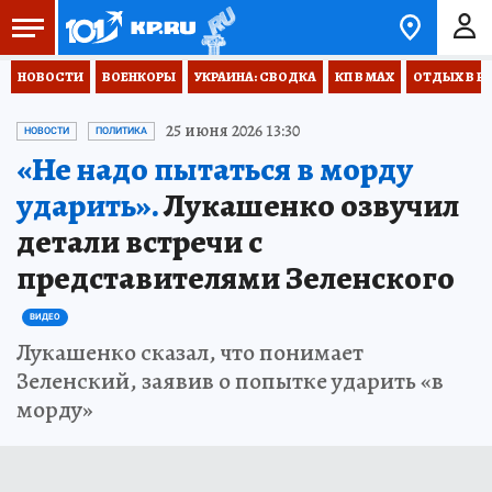
НОВОСТИ
ВОЕНКОРЫ
УКРАИНА: СВОДКА
КП В МАХ
ОТДЫХ В Р
25 июня 2026 13:30
НОВОСТИ
ПОЛИТИКА
«Не надо пытаться в морду
ударить».
Лукашенко озвучил
детали встречи с
представителями Зеленского
ВИДЕО
Лукашенко сказал, что понимает
Зеленский, заявив о попытке ударить «в
морду»