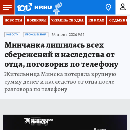
НОВОСТИ
ВОЕНКОРЫ
УКРАИНА: СВОДКА
КП В МАХ
ОТДЫХ В Р
26 июня 2026 9:11
НОВОСТИ
ПРОИСШЕСТВИЯ
Минчанка лишилась всех
сбережений и наследства от
отца, поговорив по телефону
Жительница Минска потеряла крупную
сумму денег и наследство от отца после
разговора по телефону