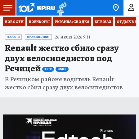
НОВОСТИ
ВОЕНКОРЫ
УКРАИНА: СВОДКА
КП В МАХ
ОТДЫХ В Р
26 июня 2026 9:11
НОВОСТИ
ПРОИСШЕСТВИЯ
Renault жестко сбило сразу
двух велосипедистов под
Речицей
ФОТО
ВИДЕО
В Речицком районе водитель Renault
жестко сбил сразу двух велосипедистов