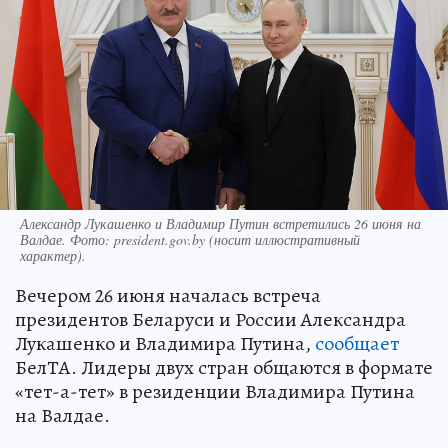
Александр Лукашенко и Владимир Путин встретились 26 июня на
Валдае. Фото: president.gov.by (носит иллюстративный
характер).
Вечером 26 июня началась встреча
президентов Беларуси и России Александра
Лукашенко и Владимира Путина,
сообщает
БелТА. Лидеры двух стран общаются в формате
«тет-а-тет» в резиденции Владимира Путина
на Валдае.