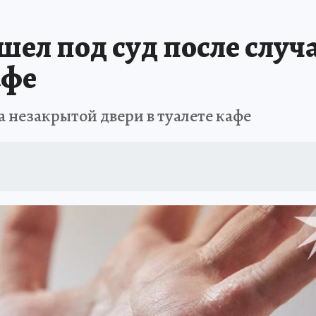
ел под суд после случ
афе
 незакрытой двери в туалете кафе