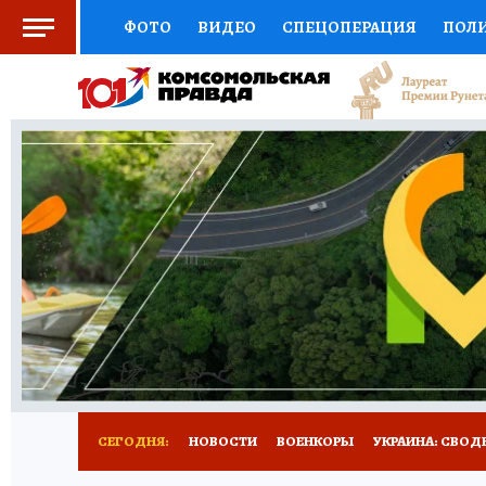
ФОТО
ВИДЕО
СПЕЦОПЕРАЦИЯ
ПОЛ
СОЦПОДДЕРЖКА
НАУКА
СПОРТ
КО
ОТКРЫВАЕМ МИР
СЕМЬЯ
ЖЕНСКИЕ СЕ
СЕРИАЛЫ
СПЕЦПРОЕКТЫ
ДЕФИЦИТ Ж
КОНКУРСЫ
ГИД ПОТРЕБИТЕЛЯ
ВСЕ О 
СЕГОДНЯ:
НОВОСТИ
ВОЕНКОРЫ
УКРАИНА: СВОД