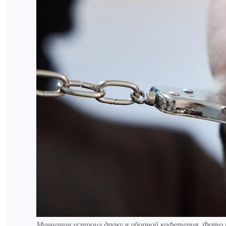
Минчанин устроил драку в уборной кафетерия. Фото