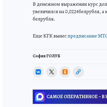
В денежном выражении курс долла
увеличился на 0,0224белрубля, а 
белрубля.
Еще КГК вынес
предписание МТС 
София ГОЛУБ
САМОЕ ОПЕРАТИВНОЕ – В