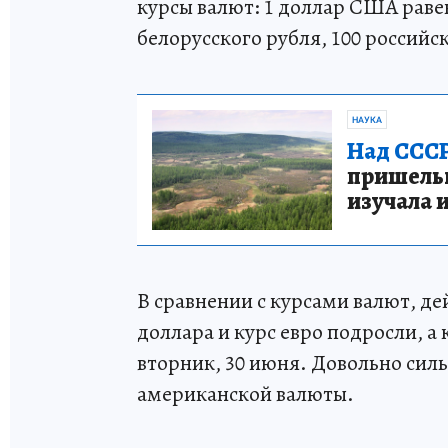
курсы валют: 1 доллар США равен 
белорусского рубля, 100 российск
НАУКА
Над СССР
пришельце
изучала 
В сравнении с курсами валют, де
доллара и курс евро подросли, а
вторник, 30 июня. Довольно силь
американской валюты.