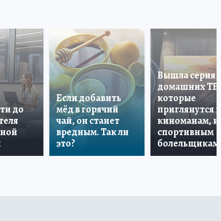
Вышла серия
домашних ТВ
Если добавить
которые
ти до
мёд в горячий
приглянутся 
теля
чай, он станет
киноманам, и
дной
вредным. Так ли
спортивным
и
это?
болельщикам