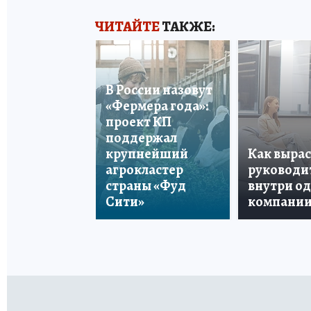
ЧИТАЙТЕ
ТАКЖЕ:
В России назовут
«Фермера года»:
проект КП
поддержал
крупнейший
Как вырас
агрокластер
руководи
страны «Фуд
внутри о
Сити»
компани