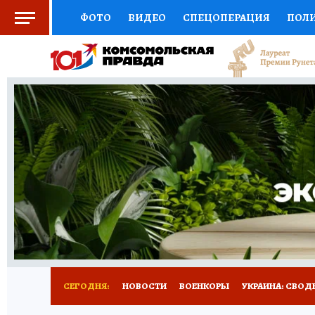
ФОТО
ВИДЕО
СПЕЦОПЕРАЦИЯ
ПОЛ
СОЦПОДДЕРЖКА
НАУКА
СПОРТ
КО
ОТКРЫВАЕМ МИР
СЕМЬЯ
ЖЕНСКИЕ СЕ
СЕРИАЛЫ
СПЕЦПРОЕКТЫ
ДЕФИЦИТ Ж
КОНКУРСЫ
ГИД ПОТРЕБИТЕЛЯ
ВСЕ О 
СЕГОДНЯ:
НОВОСТИ
ВОЕНКОРЫ
УКРАИНА: СВОД