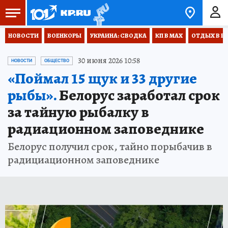
НОВОСТИ
ВОЕНКОРЫ
УКРАИНА: СВОДКА
КП В МАХ
ОТДЫХ В Р
30 июня 2026 10:58
НОВОСТИ
ОБЩЕСТВО
«Поймал 15 щук и 33 другие
рыбы».
Белорус заработал срок
за тайную рыбалку в
радиационном заповеднике
Белорус получил срок, тайно порыбачив в
радициационном заповеднике