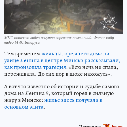
МЧС показало видео изнутри горевших помещений. Фото: кадр
видео МЧС Беларуси
Тем временем
жильцы горевшего дома на
улице Ленина в центре Минска рассказывали,
как произошла трагедия
: «Всю ночь не спала,
переживала. До сих пор в шоке нахожусь».
А вот что известно об истории и судьбе самого
дома на Ленина 9, который горел в сильную
жару в Минске:
жилье здесь получала в
основном элита
.
Источник:
kp.ru