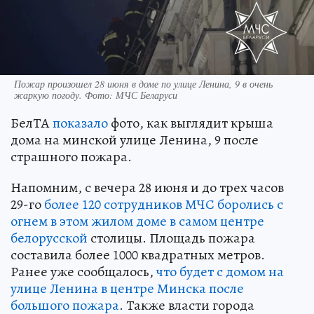
Пожар произошел 28 июня в доме по улице Ленина, 9 в очень
жаркую погоду. Фото: МЧС Беларуси
БелТА
показало
фото, как выглядит крыша
дома на минской улице Ленина, 9 после
страшного пожара.
Напомним, с вечера 28 июня и до трех часов
29-го
более 120 сотрудников МЧС боролись с
огнем в этом жилом доме в самом центре
белорусской
столицы. Площадь пожара
составила более 1000 квадратных метров.
Ранее уже сообщалось,
что будет с домом на
улице Ленина в центре Минска после
большого пожара
. Также власти города