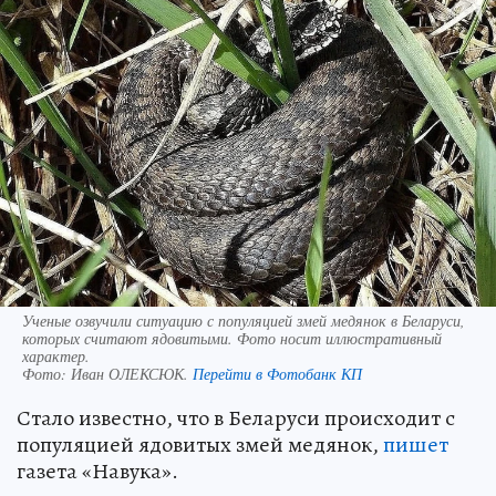
Ученые озвучили ситуацию с популяцией змей медянок в Беларуси,
которых считают ядовитыми. Фото носит иллюстративный
характер.
Фото:
Иван ОЛЕКСЮК.
Перейти в Фотобанк КП
Стало известно, что в Беларуси происходит с
популяцией ядовитых змей медянок,
пишет
газета «Навука».